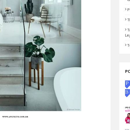
P
T
T
Le
T
P