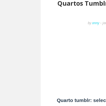
Quartos Tumblr:
by
anny
ja
Quarto tumblr: sele