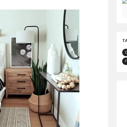
T
D
F