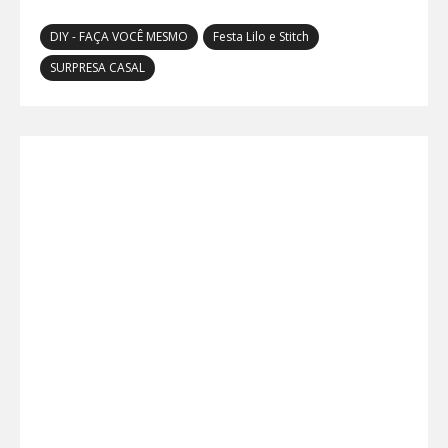
DIY - FAÇA VOCÊ MESMO
Festa Lilo e Stitch
SURPRESA CASAL